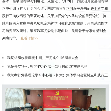
党日活动
学
实开展正确政绩观教育，强化党员党性修养、筑牢理想信念根基，我
和
院第五党支部组织党员前往齐河党员教育体验基地开展党性教育主题
持
党日活动，引导党员在实地研学中感悟初心使命、校准政绩坐标、汲
学
取奋进力量。
查看详情>>
会
铭记峥嵘奉献 传递组织温情
致敬荣光守初心 浓情关怀暖桑榆 —— 我院开展“光荣在党50年”老
党员走访慰问活动
以研提质 对标破局 笃行创绩 —— 我院开展学习教育实地研学活动
正