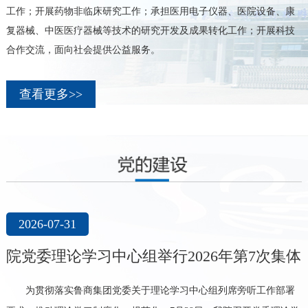
工作；开展药物非临床研究工作；承担医用电子仪器、医院设备、康
复器械、中医医疗器械等技术的研究开发及成果转化工作；开展科技
合作交流，面向社会提供公益服务。
查看更多>>
2026-07-29
体
“追寻红色足迹，淬炼担当本色” —— 我院第
五党支部赴齐河党员教育体验基地开展主题
署
近日，为深入学习贯彻习近平新时代中国特色社会主义思想，扎