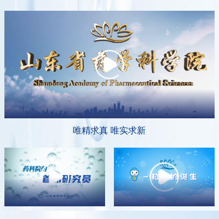
唯精求真 唯实求新