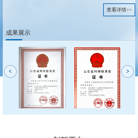
查看详情>>
山
治
山
东
疗
东
省
湿
省
药
疹
药
成果展示
1.1
学
学
类
科
科
中
学
学
药
院
院
创
生
医
新
物
疗
药-
药
器
十
物
械
味
所
待
疏
待
技
风
技
术
颗
术
转
粒
转
让/
让/
合
合
作
作
产
产
品
品
目
目
录
录