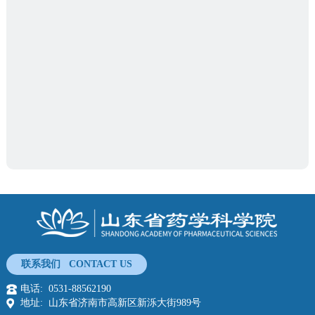
Permeable polydimethylsiloxane microneedles for the delivery of traditional Chinese medicine elemene
Cadmium argeting transcription factor EB to inhibit autophagy -lysosome function contributes to acute kidney injury
联系我们 CONTACT US
电话: 0531-88562190
地址: 山东省济南市高新区新泺大街989号