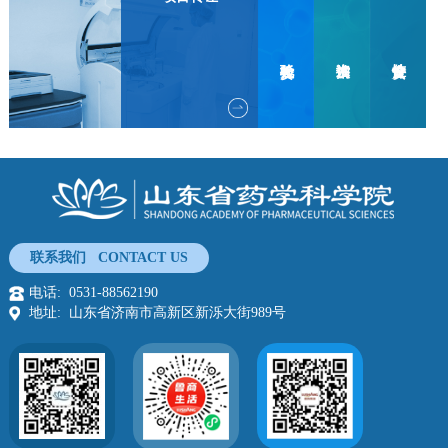
委
技
安
托
术
全
检
咨
性
验
询
评
价
联系我们 CONTACT US
电话: 0531-88562190
地址: 山东省济南市高新区新泺大街989号