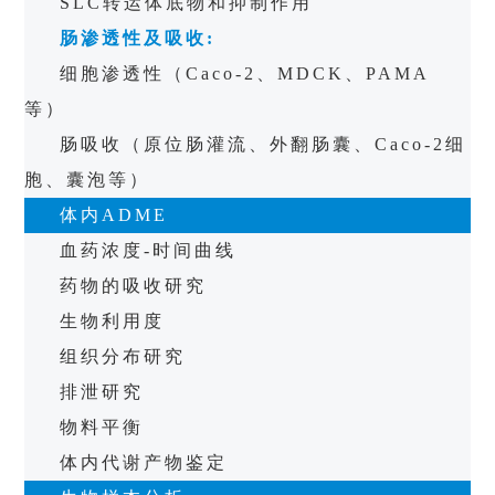
SLC
转运体底物和抑制作用
肠渗透性及吸收
:
细胞渗透性（
Caco-2
、
MDCK
、
PAMA
等）
肠吸收（原位肠灌流、外翻肠囊、
Caco-2
细
胞、囊泡等）
体内
ADME
血药浓度
-
时间曲线
药物的吸收研究
生物利用度
组织分布研究
排泄研究
物料平衡
体内代谢产物鉴定