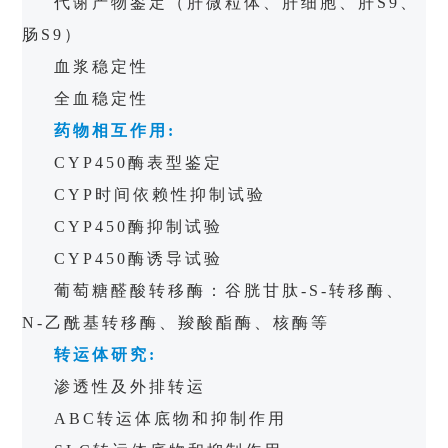
代谢产物鉴定（肝微粒体、肝细胞、肝
S9
、
肠
S9
）
血浆稳定性
全血稳定性
药物相互作用
:
CYP450
酶表型鉴定
CYP
时间依赖性抑制试验
CYP450
酶抑制试验
CYP450
酶诱导试验
葡萄糖醛酸转移酶：谷胱甘肽
-S-
转移酶、
N-
乙酰基转移酶、羧酸酯酶、核酶等
转运体研究
:
渗透性及外排转运
ABC
转运体底物和抑制作用