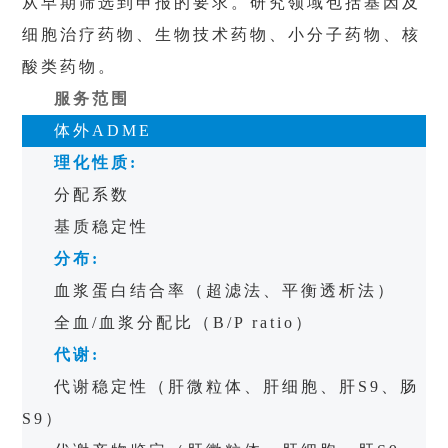
从早期筛选到申报的要求。研究领域包括基因及
细胞治疗药物、生物技术药物、小分子药物、核
酸类药物。
服务范围
体外
ADME
理化性质
:
分配系数
基质稳定性
分布
:
血浆蛋白结合率（超滤法、平衡透析法）
全血
/
血浆分配比（
B/P ratio
）
代谢
:
代谢稳定性（肝微粒体、肝细胞、肝
S9
、肠
S9
）