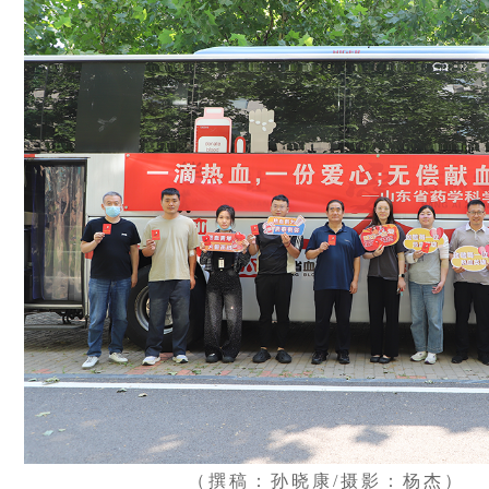
（撰稿：孙晓康/摄影：杨杰）