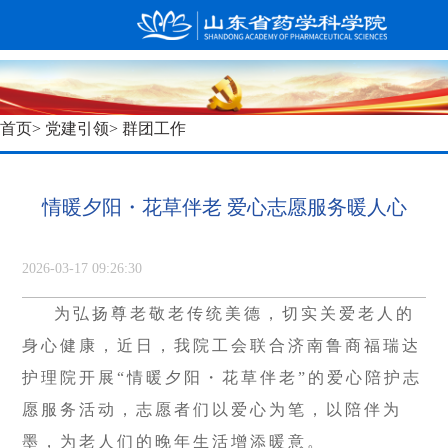
首页
>
党建引领
> 群团工作
情暖夕阳・花草伴老 爱心志愿服务暖人心
2026-03-17 09:26:30
为弘扬尊老敬老传统美德，切实关爱老人的
身心健康，近日，我院工会联合济南鲁商福瑞达
护理院开展“情暖夕阳・花草伴老”的爱心陪护志
愿服务活动，志愿者们以爱心为笔，以陪伴为
墨，为老人们的晚年生活增添暖意。