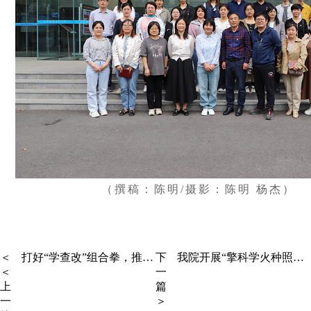
（撰稿：陈明/摄影：陈明 杨杰）
＜
打好“学查改”组合拳，推动学习教育走深走实——省药科院党委扎实开展深入贯彻中央八项规定精神学习教育
下
我院开展“擎科学火种照创新之路，践科研初心担报国之责”主题活动​
＜
一
上
篇
一
＞