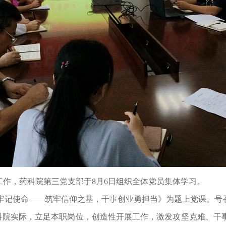
工作，药科院第三党支部于8月6日组织全体党员集体学习。
牢记使命——筑牢信仰之基，干事创业勇担当》为题上党课。号
科院实际，立足本职岗位，创造性开展工作，激发攻坚克难、干