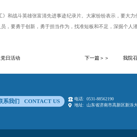
工》和战斗英雄张富清先进事迹纪录片。大家纷纷表示，要大力传
人员，要勇于创新，勇于担当作为，找准短板和不足，深掘个人
题党日活动
下一篇＞＞
我院召
电话: 0531-88562190
联系我们 CONTACT US
地址: 山东省济南市高新区新泺大