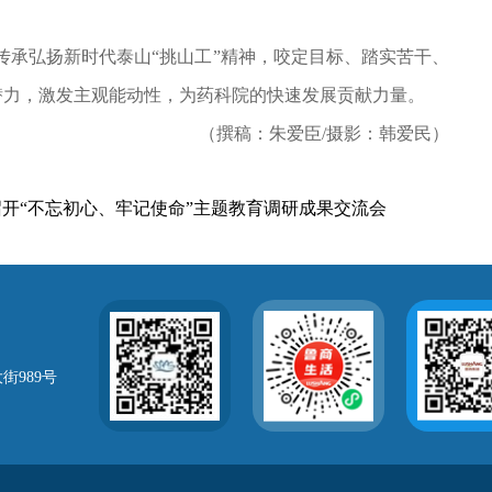
承弘扬新时代泰山“挑山工”精神，咬定目标、踏实苦干、
潜力，激发主观能动性，为药科院的快速发展贡献力量。
（撰稿：朱爱臣/摄影：韩爱民）
开“不忘初心、牢记使命”主题教育调研成果交流会
街989号